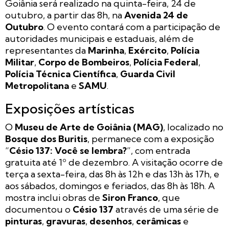
Goiânia será realizado na quinta-feira, 24 de
outubro, a partir das 8h, na
Avenida 24 de
Outubro
. O evento contará com a participação de
autoridades municipais e estaduais, além de
representantes da
Marinha
,
Exército
,
Polícia
Militar
,
Corpo de Bombeiros
,
Polícia Federal
,
Polícia Técnica Científica
,
Guarda Civil
Metropolitana
e
SAMU
.
Exposições artísticas
O
Museu de Arte de Goiânia (MAG)
, localizado no
Bosque dos Buritis
, permanece com a exposição
“
Césio 137: Você se lembra?
”, com entrada
gratuita até 1º de dezembro. A visitação ocorre de
terça a sexta-feira, das 8h às 12h e das 13h às 17h, e
aos sábados, domingos e feriados, das 8h às 18h. A
mostra inclui obras de
Siron Franco
, que
documentou o
Césio 137
através de uma série de
pinturas
,
gravuras
,
desenhos
,
cerâmicas
e