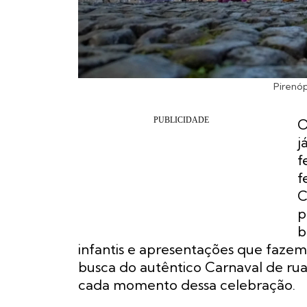
Pirenóp
O
j
f
f
C
p
b
infantis e apresentações que fazem
busca do autêntico Carnaval de rua
cada momento dessa celebração.