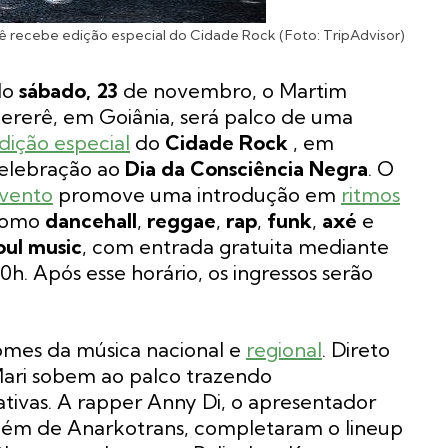
 recebe edição especial do Cidade Rock (Foto: TripAdvisor)
No
sábado, 23
de novembro, o Martim
ererê, em Goiânia, será palco de uma
dição especial
do
Cidade Rock
, em
elebração ao
Dia da Consciência Negra
. O
vento
promove uma introdução em
ritmos
como
dancehall
,
reggae
,
rap
,
funk
,
axé
e
oul music
, com entrada gratuita mediante
0h. Após esse horário, os ingressos serão
omes da música nacional e
regional
. Direto
h Mari sobem ao palco trazendo
tivas. A rapper Anny Di, o apresentador
 além de Anarkotrans, completaram o lineup