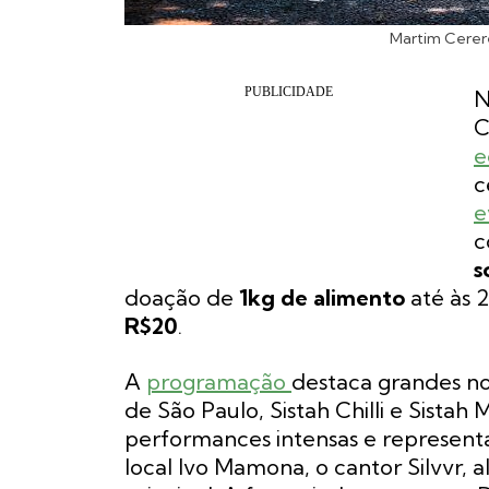
Martim Cererê
C
e
c
e
s
doação de
1kg de alimento
até às 2
R$20
.
A
programação
destaca grandes n
de São Paulo, Sistah Chilli e Sista
performances intensas e representa
local Ivo Mamona, o cantor Silvvr,