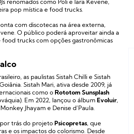
 DJs renomados como Poli e Iara Kevene,
ira pop mística e food trucks.
conta com discotecas na área externa,
evene. O público poderá aproveitar ainda a
a e food trucks com opções gastronômicas
alco
asileiro, as paulistas Sistah Chilli e Sistah
iânia. Sistah Mari, ativa desde 2009, já
nternacionais como o
Rototom Sunsplash
ováquia). Em 2022, lançou o álbum
Evoluir
,
Monkey Jhayam e Denise d’Paula.
e por trás do projeto
Psicopretas
, que
as e os impactos do colorismo. Desde