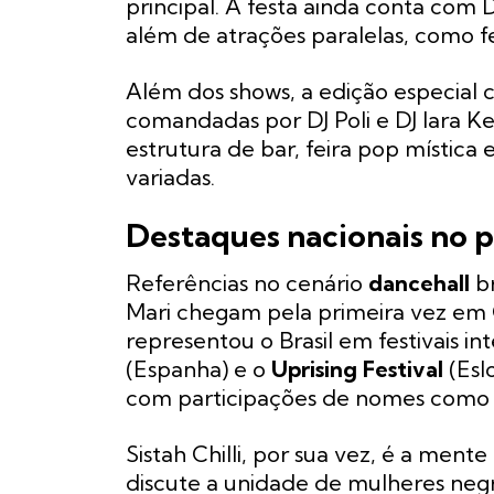
principal. A festa ainda conta com
além de atrações paralelas, como fe
Além dos shows, a edição especial 
comandadas por DJ Poli e DJ Iara K
estrutura de bar, feira pop místic
variadas.
Destaques nacionais no p
Referências no cenário
dancehall
br
Mari chegam pela primeira vez em Go
representou o Brasil em festivais i
(Espanha) e o
Uprising Festival
(Esl
com participações de nomes como 
Sistah Chilli, por sua vez, é a ment
discute a unidade de mulheres negr