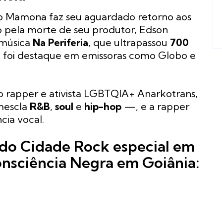
 Ivo Mamona faz seu aguardado retorno aos
o pela morte de seu produtor, Edson
 música
Na Periferia
, que ultrapassou
700
á foi destaque em emissoras como Globo e
o rapper e ativista LGBTQIA+ Anarkotrans,
 mescla
R&B
,
soul
e
hip-hop
—, e a rapper
cia vocal.
do Cidade Rock especial em
onsciência Negra em Goiânia: