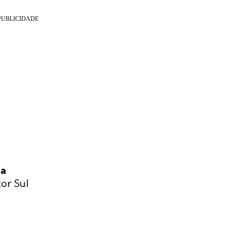
ia
tor Sul