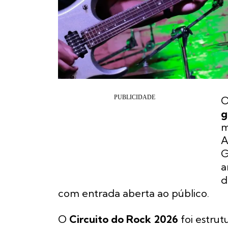
g
m
A
G
a
d
com entrada aberta ao público.
O
Circuito do Rock 2026
foi estru