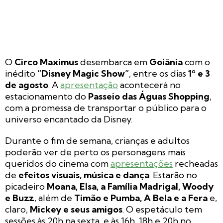
O
Circo Maximus
desembarca em
Goiânia
com o
inédito
“Disney Magic Show”
, entre os dias
1º e 3
de agosto
. A
apresentação
acontecerá no
estacionamento do
Passeio das Águas Shopping
,
com a promessa de transportar o público para o
universo encantado da Disney.
Durante o fim de semana, crianças e adultos
poderão ver de perto os personagens mais
queridos do cinema com
apresentações
recheadas
de
efeitos visuais, música e dança
. Estarão no
picadeiro
Moana, Elsa, a Família Madrigal, Woody
e Buzz
, além de
Timão e Pumba, A Bela e a Fera
e,
claro,
Mickey e seus amigos
. O espetáculo tem
sessões às 20h na sexta, e às 16h, 18h e 20h no