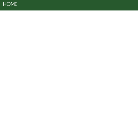
HOME
CULTURA
TURISMO
ENTRETENIMENTO
SAÚDE
EDUCAÇÃO
VARIEDADES
COLUNAS
ÚLTIMAS NOTÍCIAS
SOBRE
CONTATO