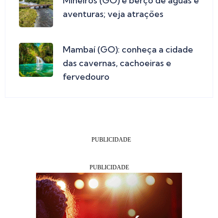
Mineiros (GO) é berço de águas e
aventuras; veja atrações
Mambaí (GO): conheça a cidade
das cavernas, cachoeiras e
fervedouro