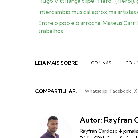
Hugo Vitti lança clipe “Hero” (Herói), 
Intercâmbio musical aproxima artistas
Entre o pop e o arrocha: Mateus Carri
trabalhos
LEIA MAIS SOBRE
COLUNAS
COLU
COMPARTILHAR:
Whatsapp
Facebook
X
Autor: Rayfran 
Rayfran Cardoso é jornal