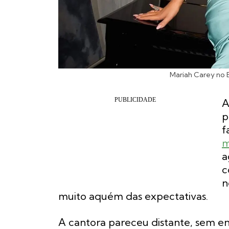
Mariah Carey no 
A
p
f
m
a
c
n
muito aquém das expectativas.
A cantora pareceu distante, sem e