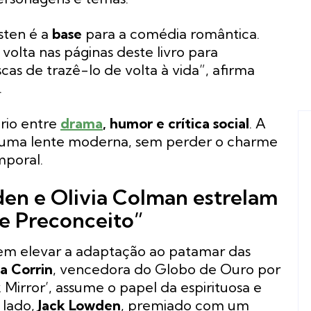
sten é a
base
para a comédia romântica.
olta nas páginas deste livro para
cas de trazê-lo de volta à vida”, afirma
.
rio entre
drama
, humor e crítica social
. A
uma lente moderna, sem perder o charme
poral.
en e Olivia Colman estrelam
 e Preconceito”
m elevar a adaptação ao patamar das
 Corrin
, vencedora do Globo de Ouro por
 Mirror’, assume o papel da espirituosa e
 lado,
Jack Lowden
, premiado com um