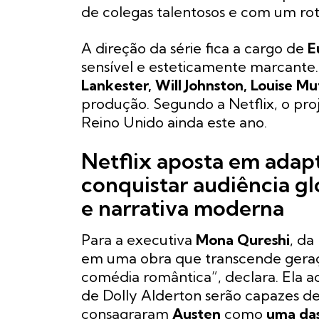
de colegas talentosos e com um rot
A direção da série fica a cargo de
E
sensível e esteticamente marcant
Lankester, Will Johnston, Louise Mu
produção. Segundo a Netflix, o pro
Reino Unido ainda este ano.
Netflix aposta em adapt
conquistar audiência gl
e narrativa moderna
Para a executiva
Mona Qureshi
, da
em uma obra que transcende geraç
comédia romântica”, declara. Ela a
de Dolly Alderton serão capazes de
consagraram
Austen
como
uma das