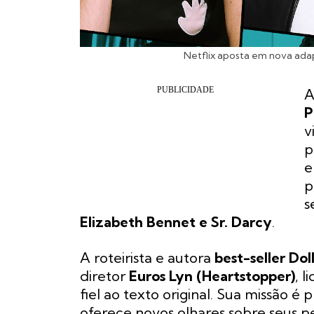
Netflix aposta em nova adap
A
P
v
p
e
p
s
Elizabeth Bennet e Sr. Darcy
.
A roteirista e autora
best-seller Dol
diretor
Euros Lyn
(Heartstopper)
, 
fiel ao texto original. Sua missão é
oferece novos olhares sobre seus p