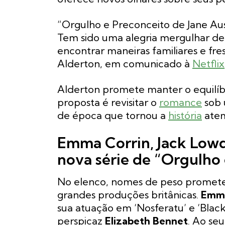
“Orgulho e Preconceito de Jane Au
Tem sido uma alegria mergulhar de v
encontrar maneiras familiares e fres
Alderton, em comunicado à
Netflix
Alderton promete manter o equilíb
proposta é revisitar o
romance
sob 
de época que tornou a
história
atem
Emma Corrin, Jack Lowd
nova série de “Orgulho
No elenco, nomes de peso promete
grandes produções britânicas.
Emma
sua atuação em ‘Nosferatu’ e ‘Black
perspicaz
Elizabeth Bennet
. Ao seu