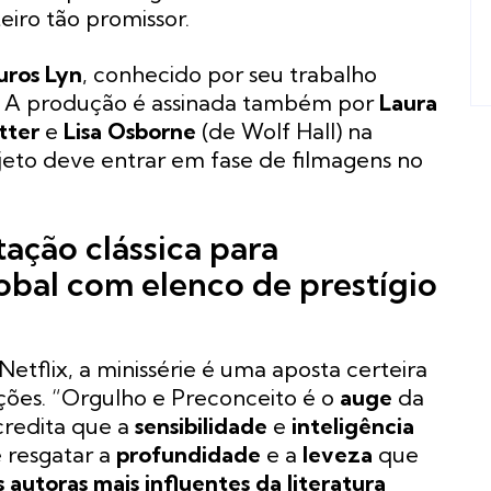
eiro tão promissor.
uros Lyn
, conhecido por seu trabalho
e. A produção é assinada também por
Laura
tter
e
Lisa Osborne
(de Wolf Hall) na
jeto deve entrar em fase de filmagens no
ação clássica para
obal com elenco de prestígio
 Netflix, a minissérie é uma aposta certeira
ões. “Orgulho e Preconceito é o
auge
da
credita que a
sensibilidade
e
inteligência
 resgatar a
profundidade
e a
leveza
que
 autoras mais influentes da literatura