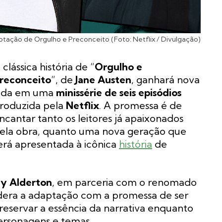
tação de Orgulho e Preconceito (Foto: Netflix / Divulgação)
 clássica história de “
Orgulho e
reconceito
“, de
Jane Austen
, ganhará nova
ida em uma
minissérie de seis episódios
roduzida pela
Netflix
. A promessa é de
ncantar tanto os leitores já apaixonados
ela obra, quanto uma nova geração que
erá apresentada à icônica
história
de
ly Alderton
, em parceria com o renomado
lidera a adaptação com a promessa de ser
 preservar a essência da narrativa enquanto
ersonagens e temas.