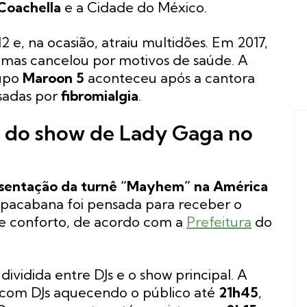
Coachella
e a Cidade do México.
 e, na ocasião, atraiu multidões. Em 2017,
, mas cancelou por motivos de saúde. A
rupo
Maroon 5
aconteceu após a cantora
usadas por
fibromialgia
.
es do show de Lady Gaga no
esentação da turnê “Mayhem” na América
pacabana foi pensada para receber o
e conforto, de acordo com a
Prefeitura
do
vidida entre DJs e o show principal. A
 com DJs aquecendo o público até
21h45
,