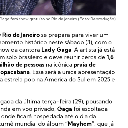
Gaga fará show gratuito no Rio de Janeiro (Foto: Reprodução)
O
Rio de Janeiro
se prepara para viver um
omento histórico neste sábado (3), com o
how da cantora
Lady Gaga
. A artista já está
m solo brasileiro e deve reunir cerca de
1,6
ilhão de pessoas
na icônica
praia de
opacabana
. Essa será a única apresentação
a estrela pop na América do Sul em 2025 e
gada da última terça-feira (29), pousando
inda em voo privado,
Gaga
foi escoltada
, onde ficará hospedada até o dia da
 turnê mundial do álbum
“Mayhem”
, que já