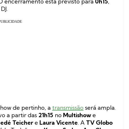
O encerramento está previsto para
0h15
,
DJ.
show de pertinho, a
transmissão
será ampla.
vo a partir das
21h15
no
Multishow
e
edé Teicher
e
Laura Vicente
. A
TV Globo