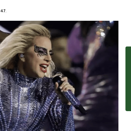
:47
.