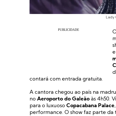
Lady 
m
s
e
m
C
d
contará com entrada gratuita.
A cantora chegou ao país na madru
no
Aeroporto do Galeão
às 4h50. V
para o luxuoso
Copacabana Palace
performance. O show faz parte da