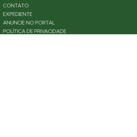
CONTATO
EXPEDIENTE
ANUNCIE NO PORTAL
POLÍTICA DE PRIVACIDADE
TERMOS DE USO
Siga nossas redes
Fique por dentro das novidades: