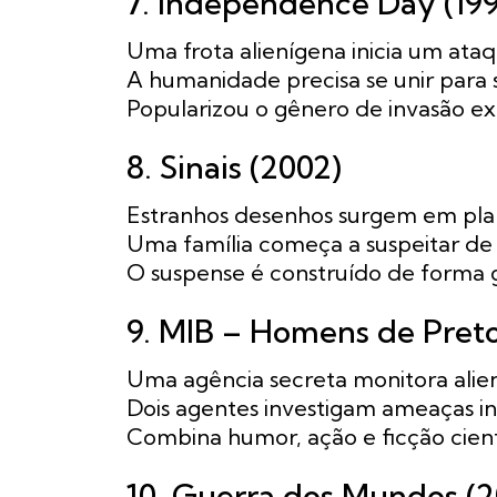
7. Independence Day (19
Uma frota alienígena inicia um ataq
A humanidade precisa se unir para 
Popularizou o gênero de invasão ext
8. Sinais (2002)
Estranhos desenhos surgem em pla
Uma família começa a suspeitar de v
O suspense é construído de forma 
9. MIB – Homens de Preto
Uma agência secreta monitora alien
Dois agentes investigam ameaças in
Combina humor, ação e ficção cient
10. Guerra dos Mundos (2