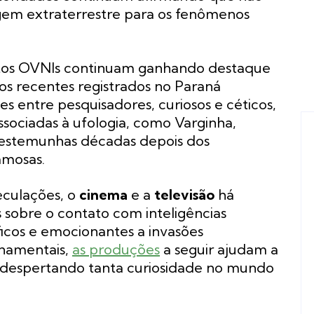
gem extraterrestre para os fenômenos
postos OVNIs continuam ganhando destaque
sos recentes registrados no Paraná
s entre pesquisadores, curiosos e céticos,
sociadas à ufologia, como Varginha,
testemunhas décadas depois dos
amosas.
peculações, o
cinema
e a
televisão
há
 sobre o contato com inteligências
ficos e emocionantes a invasões
rnamentais,
as produções
a seguir ajudam a
 despertando tanta curiosidade no mundo