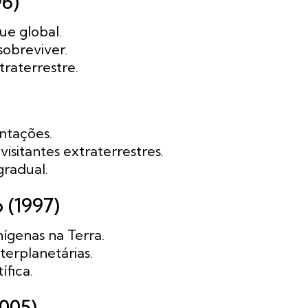
96)
ue global.
sobreviver.
raterrestre.
ntações.
isitantes extraterrestres.
gradual.
 (1997)
ígenas na Terra.
terplanetárias.
ífica.
005)