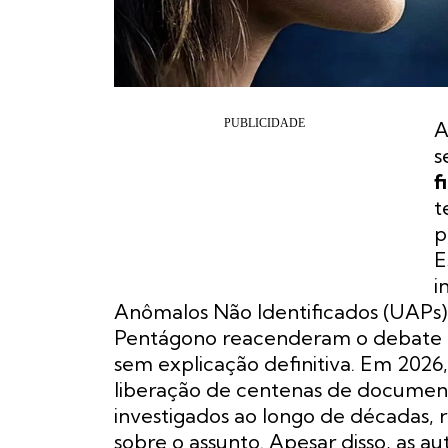
A
s
f
t
p
E
i
Anômalos Não Identificados (UAPs) 
Pentágono reacenderam o debate m
sem explicação definitiva. Em 2026
liberação de centenas de document
investigados ao longo de décadas, 
sobre o assunto. Apesar disso, as 