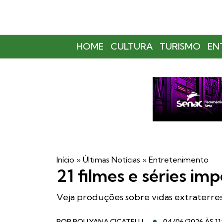
HOME
CULTURA
TURISMO
EN
Início
»
Últimas Notícias
»
Entretenimento
21 filmes e séries im
Veja produções sobre vidas extraterre
POR
POLLYANA CICATELLI
04/06/2026 ÀS 11