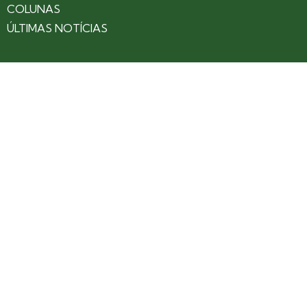
COLUNAS
ÚLTIMAS NOTÍCIAS
SOBRE
CONTATO
EXPEDIENTE
ANUNCIE NO PORTAL
POLÍTICA DE PRIVACIDADE
TERMOS DE USO
Siga nossas redes