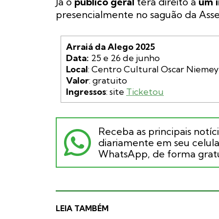
Já o
público geral
terá direito a
um i
presencialmente no saguão da Assem
Arraiá da Alego 2025

Data: 
Local
Valor
Ingressos
: site 
Ticketou
Receba as principais notíc
diariamente em seu celular
WhatsApp, de forma gratu
LEIA TAMBÉM