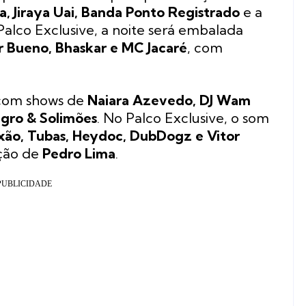
, Jiraya Uai, Banda Ponto Registrado
e a
 Palco Exclusive, a noite será embalada
r Bueno, Bhaskar e MC Jacaré
, com
a com shows de
Naiara Azevedo, DJ Wam
gro & Solimões
. No Palco Exclusive, o som
xão, Tubas, Heydoc, DubDogz e Vitor
ção de
Pedro Lima
.