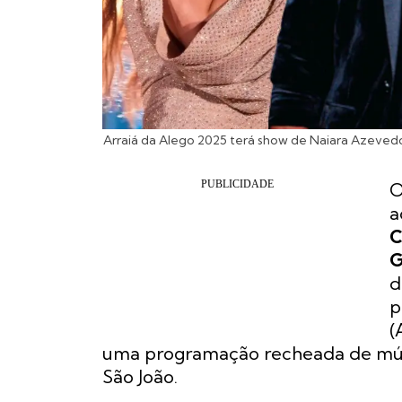
Arraiá da Alego 2025 terá show de Naiara Azeved
O
a
C
G
d
p
(
uma programação recheada de mú
São João.