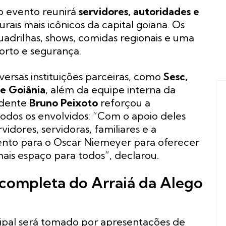
 o evento reunirá
servidores, autoridades e
ais mais icônicos da capital goiana. Os
uadrilhas, shows, comidas regionais e uma
orto e segurança.
versas instituições parceiras, como
Sesc,
de Goiânia
, além da equipe interna da
idente
Bruno Peixoto
reforçou a
odos os envolvidos:
“Com o apoio deles
rvidores, servidoras, familiares e a
ento para o Oscar Niemeyer para oferecer
mais espaço para todos”
, declarou.
completa do Arraiá da Alego
ncipal será tomado por apresentações de