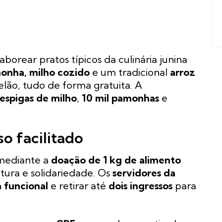
borear pratos típicos da culinária junina
onha, milho cozido
e um tradicional
arroz
ão, tudo de forma gratuita. A
 espigas de milho
,
10 mil pamonhas
e
so facilitado
 mediante a
doação de 1 kg de alimento
ultura e solidariedade. Os
servidores da
 funcional
e retirar até
dois ingressos
para