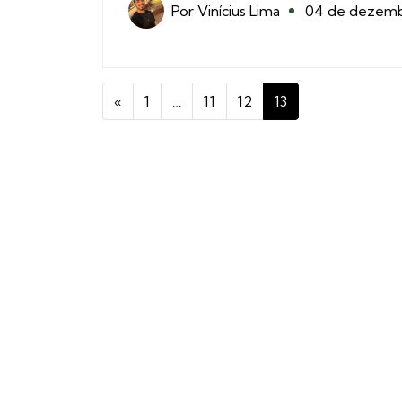
Por
Vinícius Lima
04 de dezem
«
1
…
11
12
13