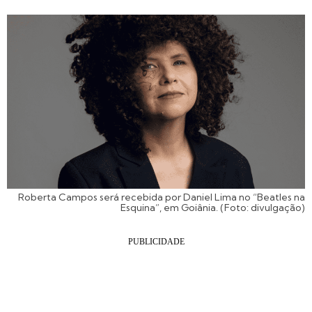
Roberta Campos será recebida por Daniel Lima no “Beatles na
Esquina”, em Goiânia. (Foto: divulgação)