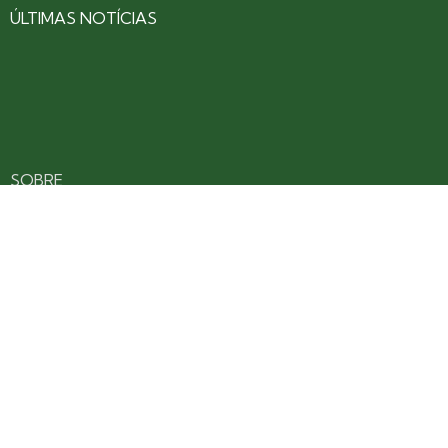
ÚLTIMAS NOTÍCIAS
SOBRE
CONTATO
EXPEDIENTE
ANUNCIE NO PORTAL
POLÍTICA DE PRIVACIDADE
TERMOS DE USO
Siga nossas redes
Fique por dentro das novidades: