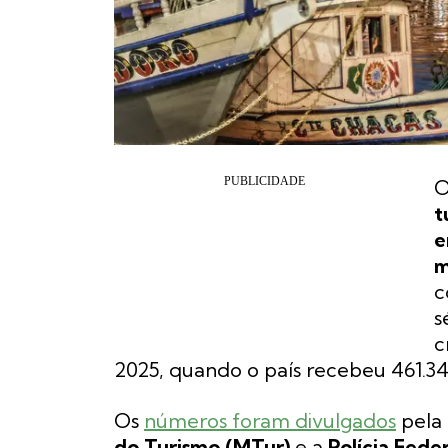
t
e
m
c
s
c
2025, quando o país recebeu 461.341 
Os
números foram divulgados
pela
do Turismo (MTur)
e a
Polícia Feder