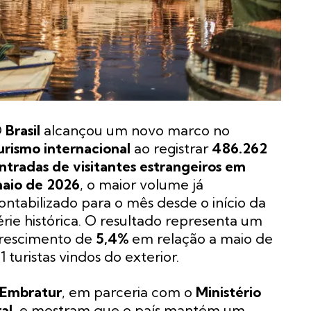
O
Brasil
alcançou um novo marco no
urismo internacional
ao registrar
486.262
ntradas de visitantes estrangeiros em
aio de 2026
, o maior volume já
ontabilizado para o mês desde o início da
érie histórica. O resultado representa um
rescimento de
5,4%
em relação a maio de
turistas vindos do exterior.
Embratur
, em parceria com o
Ministério
al
, e mostram que o país mantém um