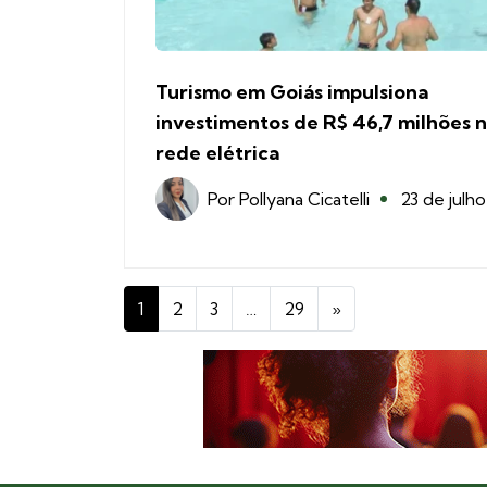
Turismo em Goiás impulsiona
investimentos de R$ 46,7 milhões 
rede elétrica
Por
Pollyana Cicatelli
23 de julho
1
2
3
…
29
»