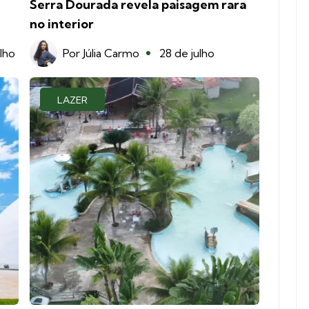
Serra Dourada revela paisagem rara
no interior
lho
Por
Júlia Carmo
28 de julho
LAZER