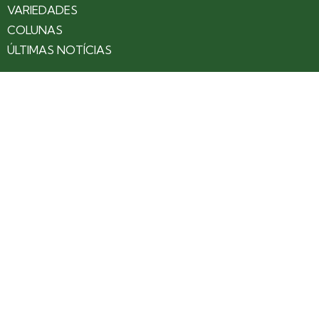
VARIEDADES
COLUNAS
ÚLTIMAS NOTÍCIAS
SOBRE
CONTATO
EXPEDIENTE
ANUNCIE NO PORTAL
POLÍTICA DE PRIVACIDADE
TERMOS DE USO