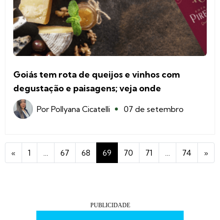
Goiás tem rota de queijos e vinhos com
degustação e paisagens; veja onde
Por
Pollyana Cicatelli
07 de setembro
«
1
…
67
68
69
70
71
…
74
»