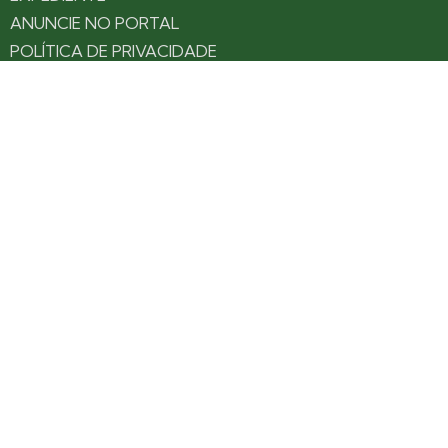
ANUNCIE NO PORTAL
POLÍTICA DE PRIVACIDADE
TERMOS DE USO
Siga nossas redes
Fique por dentro das novidades: