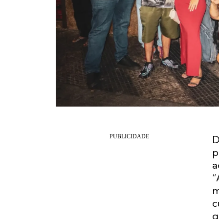
D
p
a
“
m
c
q