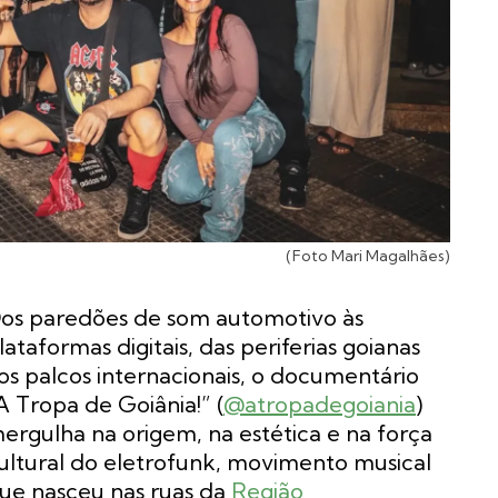
(Foto Mari Magalhães)
os paredões de som automotivo às
lataformas digitais, das periferias goianas
os palcos internacionais, o documentário
A Tropa de Goiânia!” (
@atropadegoiania
)
ergulha na origem, na estética e na força
ultural do eletrofunk, movimento musical
ue nasceu nas ruas da
Região