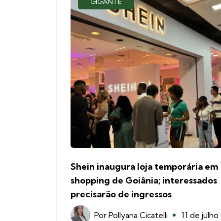
GIGANTE
Shein inaugura loja temporária em
shopping de Goiânia; interessados
precisarão de ingressos
Por
Pollyana Cicatelli
11 de julho