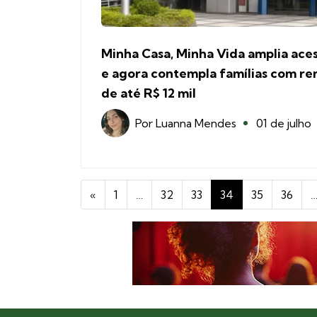
Minha Casa, Minha Vida amplia ace
e agora contempla famílias com re
de até R$ 12 mil
Por
Luanna Mendes
01 de julho
«
1
…
32
33
34
35
36