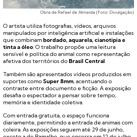
Obra de Rafael de Almeida (Foto: Divulgação)
O artista utiliza fotografias, vídeos, arquivos
manipulados por inteligência artificial e instalações
que combinam
bordado, aquarela, cianotipia e
tinta a óleo
. O trabalho propõe uma leitura
sensível e política do animal como representação
afetiva dos territórios do
Brasil Central
.
Também são apresentados vídeos produzidos em
suportes como
Super 8mm
, acentuando o
contraste entre documento e ficção. A exposição
desafia o espectador a pensar sobre tempo,
memória e identidade coletiva.
Com entrada gratuita, o espaço funciona
diariamente, permitindo a entrada de animais com
coleira. As exposições seguem até 29 de junho,
exceto a de Ramalho, que encerra em 12 de julho.