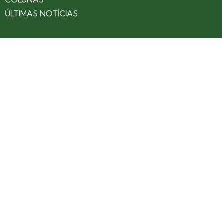
ÚLTIMAS NOTÍCIAS
SOBRE
CONTATO
EXPEDIENTE
ANUNCIE NO PORTAL
POLÍTICA DE PRIVACIDADE
TERMOS DE USO
Siga nossas redes