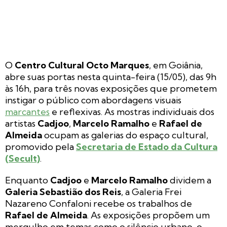
O
Centro Cultural Octo Marques
, em Goiânia,
abre suas portas nesta quinta-feira (15/05), das 9h
às 16h, para três novas exposições que prometem
instigar o público com abordagens visuais
marcantes
e reflexivas. As mostras individuais dos
artistas
Cadjoo
,
Marcelo Ramalho
e
Rafael de
Almeida
ocupam as galerias do espaço cultural,
promovido pela
Secretaria de Estado da Cultura
(Secult)
.
Enquanto
Cadjoo
e
Marcelo Ramalho
dividem a
Galeria Sebastião dos Reis
, a Galeria Frei
Nazareno Confaloni recebe os trabalhos de
Rafael de Almeida
. As exposições propõem um
mergulho em temas como o silêncio urbano, o