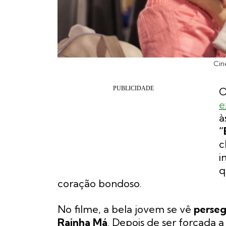
Cin
e
à
“
c
i
q
coração bondoso.
No filme, a bela jovem se vê
perse
Rainha Má
. Depois de ser forçada a