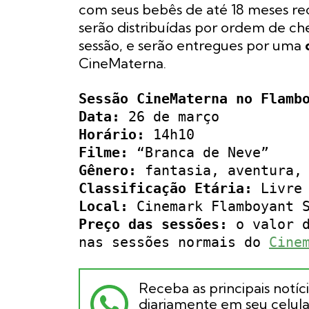
com seus bebês de até 18 meses r
serão distribuídas por ordem de ch
sessão, e serão entregues por uma
CineMaterna.
Sessão CineMaterna no Flamb
Data:
26 de março
Horário:
14h10
Filme:
“Branca de Neve”
Gênero:
fantasia, aventura, 
Classificação Etária:
Livre
Local:
Cinemark Flamboyant S
Preço das sessões:
o valor d
nas sessões normais do
Cine
Receba as principais notíc
diariamente em seu celular