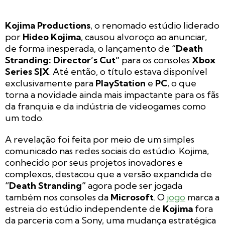
Kojima Productions
, o renomado estúdio liderado
por
Hideo Kojima
, causou alvoroço ao anunciar,
de forma inesperada, o lançamento de
“Death
Stranding: Director’s Cut”
para os consoles
Xbox
Series S|X
. Até então, o título estava disponível
exclusivamente para
PlayStation
e
PC
, o que
torna a novidade ainda mais impactante para os fãs
da franquia e da indústria de videogames como
um todo.
A revelação foi feita por meio de um simples
comunicado nas redes sociais do estúdio. Kojima,
conhecido por seus projetos inovadores e
complexos, destacou que a versão expandida de
“Death Stranding”
agora pode ser jogada
também nos consoles da
Microsoft
. O
jogo
marca a
estreia do estúdio independente de
Kojima
fora
da parceria com a Sony, uma mudança estratégica