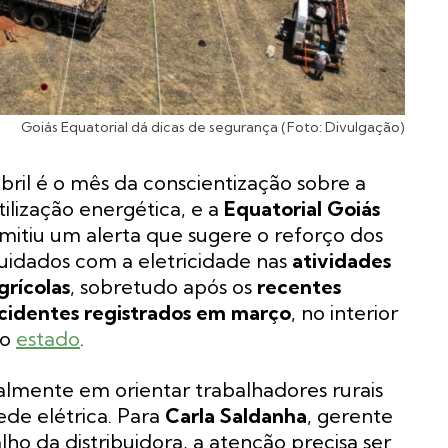
Goiás Equatorial dá dicas de segurança (Foto: Divulgação)
bril é o mês da conscientização sobre a
tilização energética, e a
Equatorial Goiás
mitiu um alerta que sugere o reforço dos
uidados com a eletricidade nas
atividades
grícolas
, sobretudo após os
recentes
cidentes registrados em março
, no interior
do
estado
.
ialmente em orientar trabalhadores rurais
de elétrica. Para
Carla Saldanha
, gerente
o da distribuidora, a atenção precisa ser