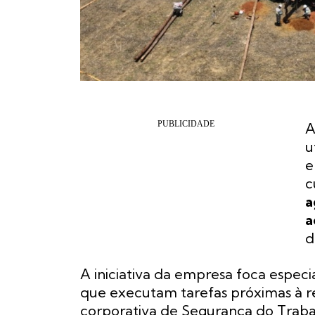
A
u
e
c
a
a
A iniciativa da empresa foca espec
que executam tarefas próximas à re
corporativa de Segurança do Trabalh