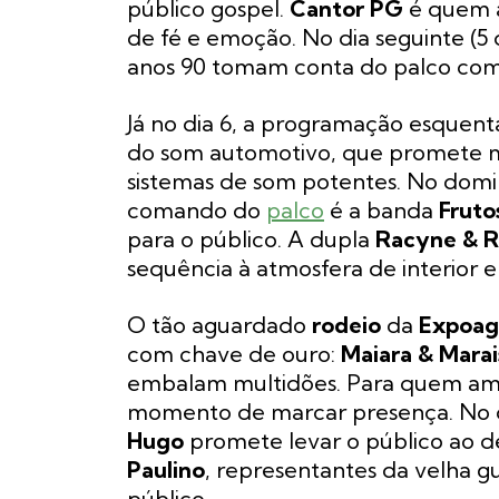
público gospel.
Cantor PG
é quem 
de fé e emoção. No dia seguinte (5 
anos 90 tomam conta do palco com
Já no dia 6, a programação esquen
do som automotivo, que promete mo
sistemas de som potentes. No domi
comando do
palco
é a banda
Fruto
para o público. A dupla
Racyne & R
sequência à atmosfera de interior 
O tão aguardado
rodeio
da
Expoagr
com chave de ouro:
Maiara & Marai
embalam multidões. Para quem ama 
momento de marcar presença. No di
Hugo
promete levar o público ao delí
Paulino
, representantes da velha 
público.