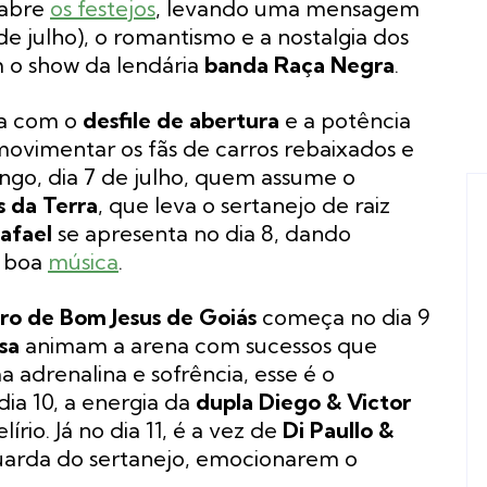
abre
os festejos
, levando uma mensagem
de julho), o romantismo e a nostalgia dos
 o show da lendária
banda Raça Negra
.
ta com o
desfile de abertura
e a potência
vimentar os fãs de carros rebaixados e
ngo, dia 7 de julho, quem assume o
s da Terra
, que leva o sertanejo de raiz
afael
se apresenta no dia 8, dando
e boa
música
.
o de Bom Jesus de Goiás
começa no dia 9
sa
animam a arena com sucessos que
adrenalina e sofrência, esse é o
a 10, a energia da
dupla Diego & Victor
rio. Já no dia 11, é a vez de
Di Paullo &
guarda do sertanejo, emocionarem o