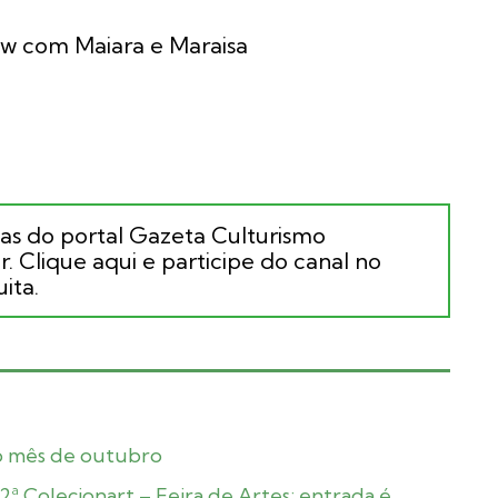
how com Maiara e Maraisa
ias do portal Gazeta Culturismo
. Clique aqui e participe do canal no
ita.
no mês de outubro
ª Colecionart – Feira de Artes; entrada é