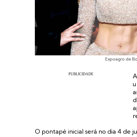
Expoagro de Bo
A
u
a
d
a
r
O pontapé inicial será no dia 4 de