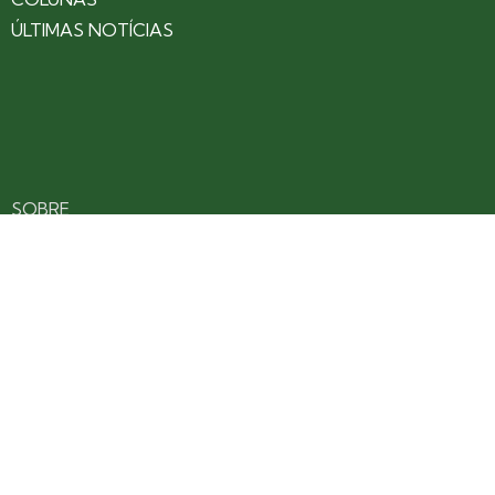
ÚLTIMAS NOTÍCIAS
SOBRE
CONTATO
EXPEDIENTE
ANUNCIE NO PORTAL
POLÍTICA DE PRIVACIDADE
TERMOS DE USO
Siga nossas redes