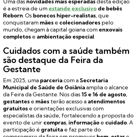
Uma das
novidades mais esperadas
desta edição
é a estreia de um
estande exclusivo
de bebês
Reborn
. Os
bonecos hiper-realistas
, que
conquistaram
mães
e
colecionadores
pelo
mundo, chegam à capital goiana com
enxovais
completos
e
ambientação especial
.
Cuidados com a saúde também
são destaque da Feira da
Gestante
Em 2025, uma
parceria
com a
Secretaria
Municipal de Saúde de Goiânia
amplia o alcance
da Feira da Gestante. Nos dias
15 e 16 de agosto
,
gestantes
e
mães
terão acesso a
atendimentos
gratuitos
e orientações exclusivas com
especialistas da saúde, fortalecendo a proposta do
evento de unir
compras
,
informação
e
cuidado
. A
participação é
gratuita
e faz parte do
compromisso da feira em promover
bem-estar
e