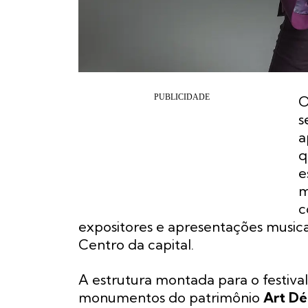
s
a
q
e
m
c
expositores e apresentações musi
Centro da capital.
A estrutura montada para o festiva
monumentos do patrimônio
Art Dé