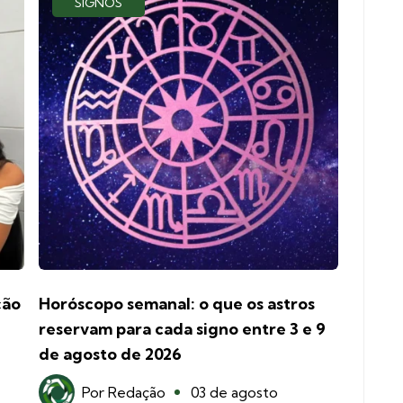
SIGNOS
ção
Horóscopo semanal: o que os astros
reservam para cada signo entre 3 e 9
de agosto de 2026
Por
Redação
03 de agosto