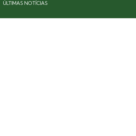
ÚLTIMAS NOTÍCIAS
SOBRE
CONTATO
EXPEDIENTE
ANUNCIE NO PORTAL
POLÍTICA DE PRIVACIDADE
TERMOS DE USO
Siga nossas redes
Fique por dentro das novidades: