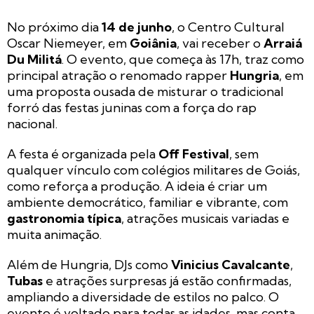
No próximo dia
14 de junho
, o Centro Cultural
Oscar Niemeyer, em
Goiânia
, vai receber o
Arraiá
Du Militá
. O evento, que começa às 17h, traz como
principal atração o renomado rapper
Hungria
, em
uma proposta ousada de misturar o tradicional
forró das festas juninas com a força do rap
nacional.
A festa é organizada pela
Off Festival
, sem
qualquer vínculo com colégios militares de Goiás,
como reforça a produção. A ideia é criar um
ambiente democrático, familiar e vibrante, com
gastronomia típica
, atrações musicais variadas e
muita animação.
Além de Hungria, DJs como
Vinicius Cavalcante
,
Tubas
e atrações surpresas já estão confirmadas,
ampliando a diversidade de estilos no palco. O
evento é voltado para todas as idades, mas conta