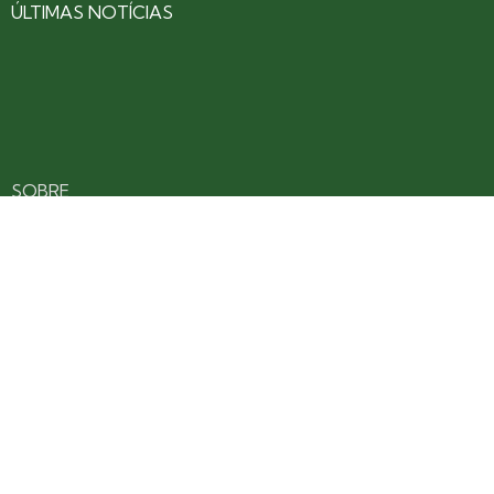
ÚLTIMAS NOTÍCIAS
SOBRE
CONTATO
EXPEDIENTE
ANUNCIE NO PORTAL
POLÍTICA DE PRIVACIDADE
TERMOS DE USO
Siga nossas redes
Fique por dentro das novidades: