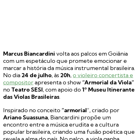
Marcus Biancardini
volta aos palcos em Goiânia
com um espetáculo que promete emocionar e
marcar a história da música instrumental brasileira.
No dia
24 de julho
, às
20h
,
o violeiro concertista e
compositor
apresenta o show
“Armorial da Viola”
no
Teatro SESI
, com apoio do
1º Museu Itinerante
das Violas Brasileiras
.
Inspirado no conceito
“armorial
“, criado por
Ariano Suassuna
, Biancardini propõe um
encontro entre a música erudita e a cultura
popular brasileira, criando uma fusão poética que
revela a alma do país. No palco, a viola ganha