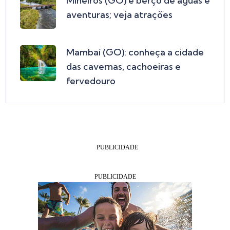
Mineiros (GO) é berço de águas e
aventuras; veja atrações
Mambaí (GO): conheça a cidade
das cavernas, cachoeiras e
fervedouro