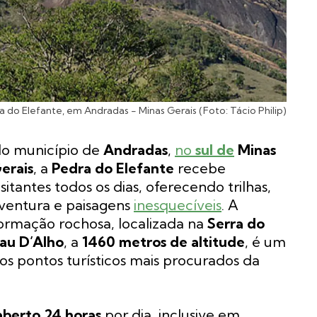
a do Elefante, em Andradas - Minas Gerais (Foto: Tácio Philip)
o município de
Andradas
,
no
sul de
Minas
erais
, a
Pedra do Elefante
recebe
isitantes todos os dias, oferecendo trilhas,
ventura e paisagens
inesquecíveis
. A
ormação rochosa, localizada na
Serra do
au D’Alho
, a
1460 metros de altitude
, é um
os pontos turísticos mais procurados da
aberto 24 horas
por dia, inclusive em