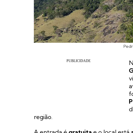
Pedr
N
G
v
a
f
P
d
região.
A entrada é
gratuita
e o local está