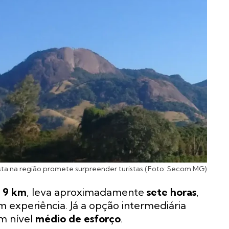
sta na região promete surpreender turistas (Foto: Secom MG)
e
9 km
, leva aproximadamente
sete horas
,
m experiência. Já a opção intermediária
m nível
médio de esforço
.