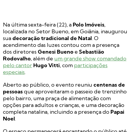
Na última sexta-feira (22), a
Polo Imóveis
,
localizada no Setor Bueno, em Goiânia, inaugurou
sua
decoração tradicional de Natal
. O
acendimento das luzes contou com a presença
dos diretores
Genesi Bueno
e
Sebastião
Rodovalho
, além de
um grande show comandado
pelo cantor
Hugo Vitti
, com
participações
especiais
.
Aberto ao público, o evento reuniu
centenas de
pessoas
que aproveitaram o passeio de trenzinho
pelo bairro, uma praça de alimentação com
opções para adultos e crianças, e uma decoração
completa natalina, incluindo a presença do
Papai
Noel
.
O espaço permanecerá encantando o público até