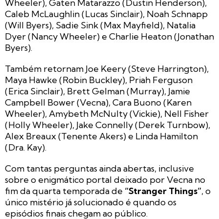
Wheeler), Gaten Matarazzo (Dustin Henderson),
Caleb McLaughlin (Lucas Sinclair), Noah Schnapp
(Will Byers), Sadie Sink (Max Mayfield), Natalia
Dyer (Nancy Wheeler) e Charlie Heaton (Jonathan
Byers).
Também retornam Joe Keery (Steve Harrington),
Maya Hawke (Robin Buckley), Priah Ferguson
(Erica Sinclair), Brett Gelman (Murray), Jamie
Campbell Bower (Vecna), Cara Buono (Karen
Wheeler), Amybeth McNulty (Vickie), Nell Fisher
(Holly Wheeler), Jake Connelly (Derek Turnbow),
Alex Breaux (Tenente Akers) e Linda Hamilton
(Dra. Kay).
Com tantas perguntas ainda abertas, inclusive
sobre o enigmático portal deixado por Vecna no
fim da quarta temporada de
“Stranger Things”
, o
único mistério já solucionado é quando os
episódios finais chegam ao público.