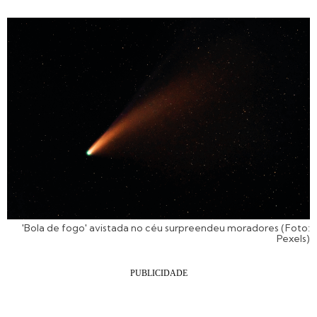
'Bola de fogo' avistada no céu surpreendeu moradores (Foto:
Pexels)