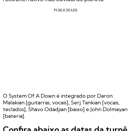
O System Of A Down é integrado por Daron
Malakian [guitarras, vocais], Serj Tankian [vocais,
teclados], Shavo Odadjian [baixo] e John Dolmayan
[bateria].
Confira abaixo as datas da turnê