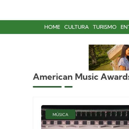
HOME
CULTURA
TURISMO
EN
American Music Award
MÚSICA