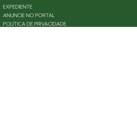
EXPEDIENTE
ANUNCIE NO PORTAL
POLÍTICA DE PRIVACIDADE
TERMOS DE USO
Siga nossas redes
Fique por dentro das novidades: