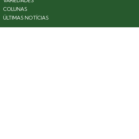
VARIEDADES
COLUNAS
ÚLTIMAS NOTÍCIAS
SOBRE
CONTATO
EXPEDIENTE
ANUNCIE NO PORTAL
POLÍTICA DE PRIVACIDADE
TERMOS DE USO
Siga nossas redes