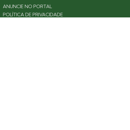
ANUNCIE NO PORTAL
POLÍTICA DE PRIVACIDADE
TERMOS DE USO
Siga nossas redes
Fique por dentro das novidades: