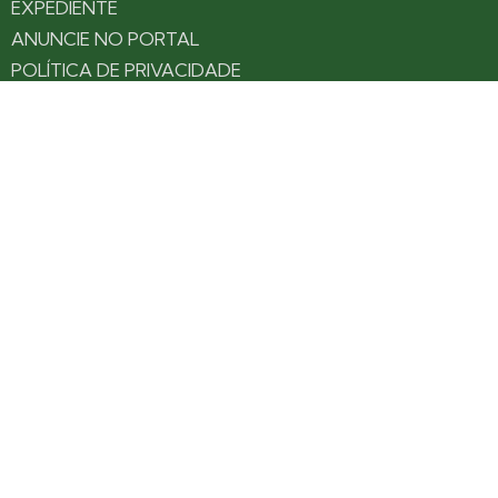
EXPEDIENTE
ANUNCIE NO PORTAL
POLÍTICA DE PRIVACIDADE
TERMOS DE USO
Siga nossas redes
Fique por dentro das novidades: