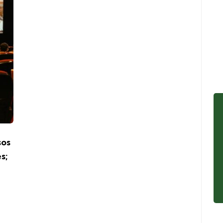
sos
s;