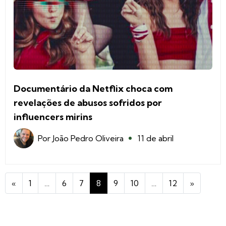
Documentário da Netflix choca com
revelações de abusos sofridos por
influencers mirins
Por
João Pedro Oliveira
11 de abril
«
1
…
6
7
8
9
10
…
12
»