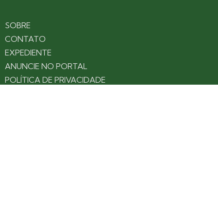
SOBRE
CONTATO
EXPEDIENTE
ANUNCIE NO PORTAL
POLÍTICA DE PRIVACIDADE
TERMOS DE USO
Siga nossas redes
Fique por dentro das novidades: