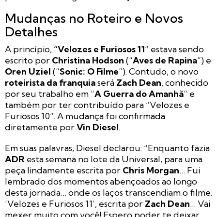
Mudanças no Roteiro e Novos
Detalhes
A princípio,
“Velozes e Furiosos 11
” estava sendo
escrito por
Christina Hodson
(“
Aves de Rapina
“) e
Oren Uziel
(“
Sonic: O Filme
“). Contudo, o novo
roteirista da franquia
será
Zach Dean
, conhecido
por seu trabalho em “
A Guerra do Amanhã
” e
também por ter contribuído para “Velozes e
Furiosos 10”. A mudança foi confirmada
diretamente por
Vin Diesel
.
Em suas palavras, Diesel declarou: “Enquanto fazia
ADR
esta semana no lote da Universal, para uma
peça lindamente escrita por
Chris Morgan
… Fui
lembrado dos momentos abençoados ao longo
desta jornada… onde os laços transcendiam o filme.
‘Velozes e Furiosos 11’, escrita por
Zach Dean
… Vai
mexer muito com você! Espero poder te deixar